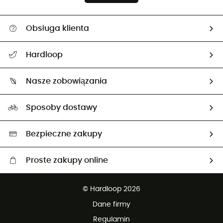
Obsługa klienta
Pomoc i kontakt
Hardloop
Śledzenie przesyłki
O nas
Zwrot artykułów i zwrot środków
Nasze zobowiązania
HardGuides
Przewodnik po rozmiarach
Nasz ślad węglowy
Ambasadorzy
Sposoby dostawy
Neutralność węglowa
Wybrane produkty eko
Bezpieczne zakupy
Proste zakupy online
Darmowa dostawa od 750 zł
© Hardloop 2026
100 dni na bezpłatny zwrot
Dane firmy
obsługi klienta
Regulamin