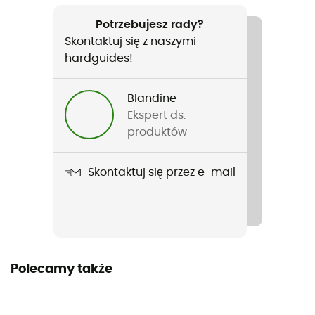
Rodzaj
Dzieci
Potrzebujesz rady?
Skontaktuj się z naszymi
Nazwa produktu
hardguides!
Timberturner™ II Jacket
Blandine
Etykieta
Ekspert ds.
Second hand
produktów
Dobry
Skontaktuj się przez e-mail
Nowy z etykietami
Polecamy także