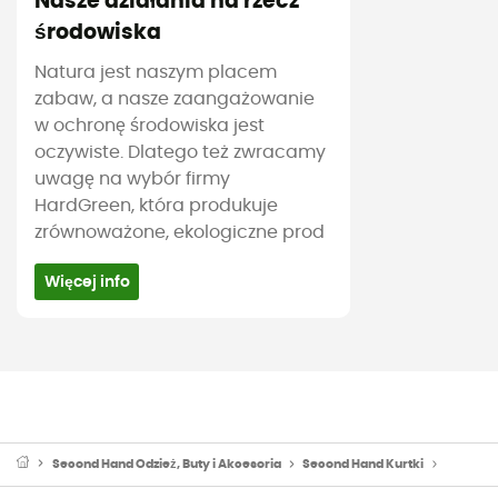
Nasze działania na rzecz
środowiska
Natura jest naszym placem
zabaw, a nasze zaangażowanie
w ochronę środowiska jest
oczywiste. Dlatego też zwracamy
uwagę na wybór firmy
HardGreen, która produkuje
zrównoważone, ekologiczne prod
Więcej info
Second Hand Odzież, Buty i Akcesoria
Second Hand Kurtki
Second H