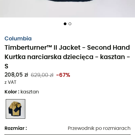
Columbia
Timberturner™ II Jacket - Second Hand
Kurtka narciarska dziecięca - kasztan -
S
208,05 zł
629,00 zł
-67%
z VAT
Kolor
:
kasztan
Rozmiar
:
Przewodnik po rozmiarach