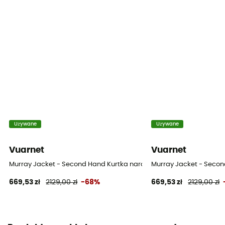
Używane
Używane
Vuarnet
Vuarnet
Murray Jacket - Second Hand Kurtka narciarska damska - Biały - 
Murray Jacket - Secon
669,53 zł
2129,00 zł
-68%
669,53 zł
2129,00 zł