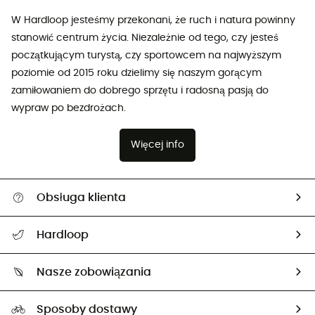
W Hardloop jesteśmy przekonani, że ruch i natura powinny
stanowić centrum życia. Niezależnie od tego, czy jesteś
początkującym turystą, czy sportowcem na najwyższym
poziomie od 2015 roku dzielimy się naszym gorącym
zamiłowaniem do dobrego sprzętu i radosną pasją do
wypraw po bezdrożach.
Więcej info
Obsługa klienta
Pomoc i kontakt
Hardloop
Śledzenie przesyłki
O nas
Zwrot artykułów i zwrot środków
Nasze zobowiązania
HardGuides
Przewodnik po rozmiarach
Nasz ślad węglowy
Ambasadorzy
Sposoby dostawy