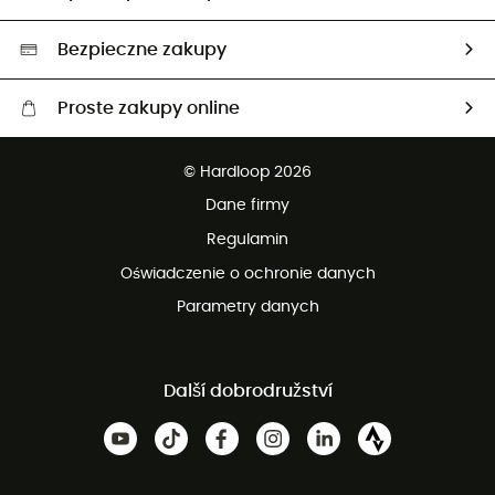
Neutralność węglowa
Wybrane produkty eko
Bezpieczne zakupy
Proste zakupy online
Darmowa dostawa od 750 zł
© Hardloop 2026
100 dni na bezpłatny zwrot
Dane firmy
obsługi klienta
Regulamin
Oświadczenie o ochronie danych
Parametry danych
Další dobrodružství