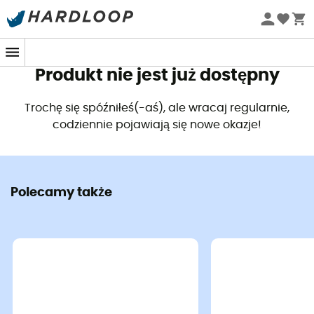
Letnie promocje 🔥 -5% DODATKOWO przy zakupie 2
produktów*, kod Summer5
Produkt nie jest już dostępny
Trochę się spóźniłeś(-aś), ale wracaj regularnie,
codziennie pojawiają się nowe okazje!
Polecamy także