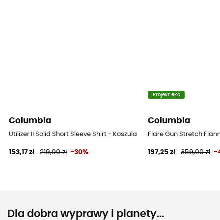
Projekt eko
Columbia
Columbia
Utilizer II Solid Short Sleeve Shirt - Koszula meski
Flare Gun Stretch Flan
153,17 zł
219,00 zł
-30%
197,25 zł
359,00 zł
-
Dla dobra wyprawy i planety...