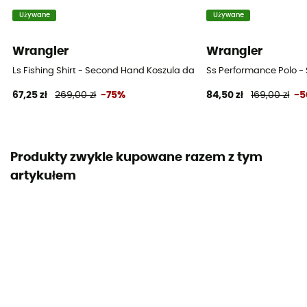
Używane
Używane
Wrangler
Wrangler
Ls Fishing Shirt - Second Hand Koszula damski - Biały - S
Ss Performance Polo - 
67,25 zł
269,00 zł
-75%
84,50 zł
169,00 zł
-
Produkty zwykle kupowane razem z tym
artykułem