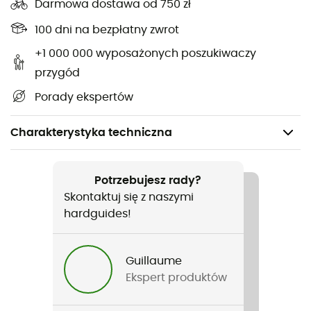
Darmowa dostawa od 750 zł
100 dni na bezpłatny zwrot
+1 000 000 wyposażonych poszukiwaczy
przygód
Porady ekspertów
Charakterystyka techniczna
Rodzaj
Mężczyźni
Potrzebujesz rady?
Skontaktuj się z naszymi
Etykieta
hardguides!
Second hand
Guillaume
Dobry
Ekspert produktów
Stan bardzo dobry