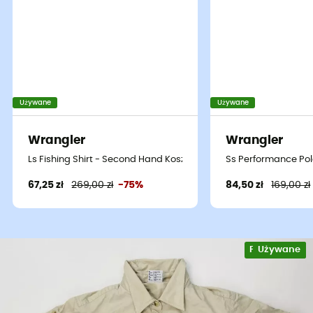
Używane
Używane
Wrangler
Wrangler
Ls Fishing Shirt - Second Hand Koszula damski - Biały - S
Ss Performance Pol
67,25 zł
269,00 zł
-75%
84,50 zł
169,00 zł
Projekt eko
Używane