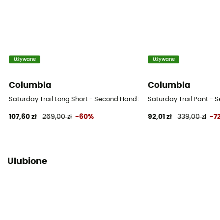
Używane
Używane
Columbia
Columbia
Saturday Trail Long Short - Second Hand Spodenki damskie - Bleu -
Saturday Trail Pant - 
107,60 zł
269,00 zł
-60%
92,01 zł
339,00 zł
-7
Ulubione