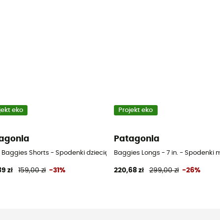
jekt eko
Projekt eko
agonia
Patagonia
 Baggies Shorts - Spodenki dziecięce
Baggies Longs - 7 in. - Spodenki 
89 zł
159,00 zł
-31%
220,68 zł
299,00 zł
-26%