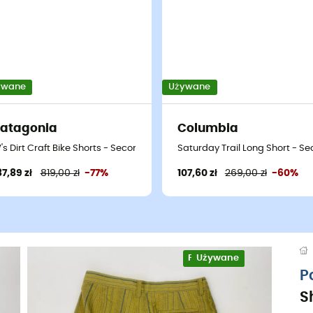
ywane
Używane
atagonia
Columbia
podenki damskie - Bleu - US 4 - Short
's Dirt Craft Bike Shorts - Second Hand Spodenki damskie - Fioletowy 
Saturday Trail Long Short - S
87,89 zł
819,00 zł
-77%
107,60 zł
269,00 zł
-60%
Projekt eko
Używane
P
S