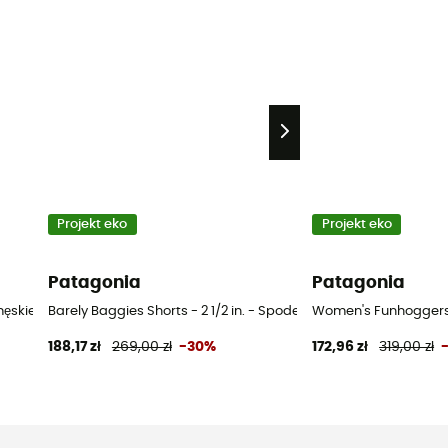
Projekt eko
Projekt eko
Patagonia
Patagonia
męskie
Barely Baggies Shorts - 2 1/2 in. - Spodenki damskie
Women's Funhoggers 
188,17 zł
269,00 zł
-30%
172,96 zł
319,00 zł