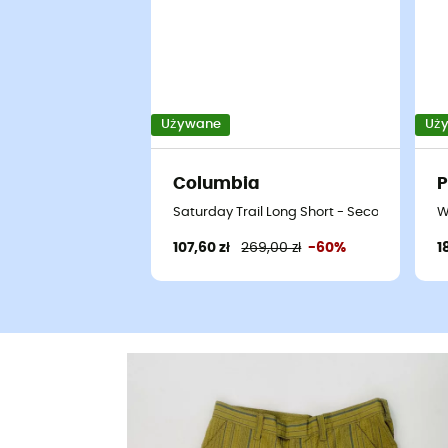
Używane
Uż
Columbia
P
Saturday Trail Long Short - Second Hand S
W
107,60 zł
269,00 zł
-60%
1