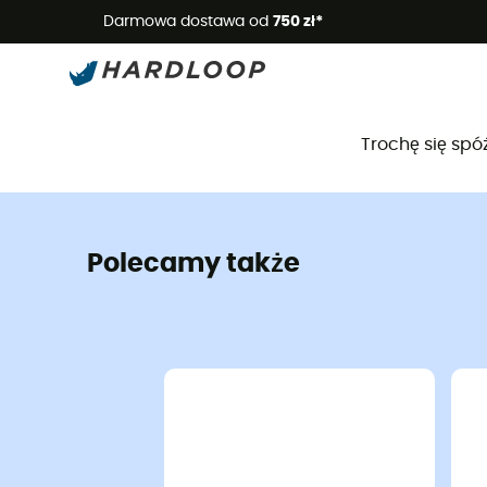
Letnie
Darmowa dostawa od
750 zł*
Trochę się spó
Polecamy także