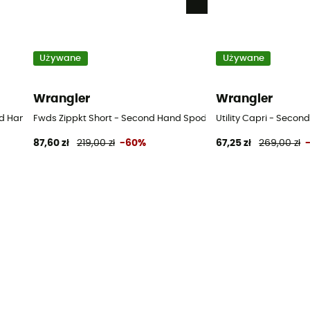
Używane
Używane
Wrangler
Wrangler
d Hand Spodenki damskie - Bleu - US 4 - Short
Fwds Zippkt Short - Second Hand Spodenki damskie - Czarny 
Utility Capri - Secon
87,60 zł
219,00 zł
-60%
67,25 zł
269,00 zł