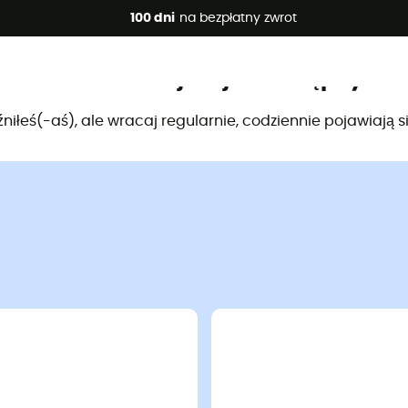
 promocje 🔥 -5% DODATKOWO przy zakupie 2 produktów*, kod 
100 dni
na bezpłatny zwrot
Produkt nie jest już dostępny
źniłeś(-aś), ale wracaj regularnie, codziennie pojawiają s