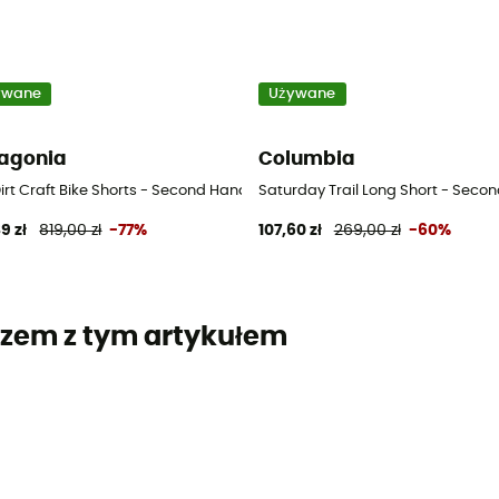
ywane
Używane
agonia
Columbia
nki damskie - Bleu - US 4 - Short
irt Craft Bike Shorts - Second Hand Spodenki damskie - Fioletowy - 36
Saturday Trail Long Short - Secon
9 zł
819,00 zł
-77%
107,60 zł
269,00 zł
-60%
zem z tym artykułem