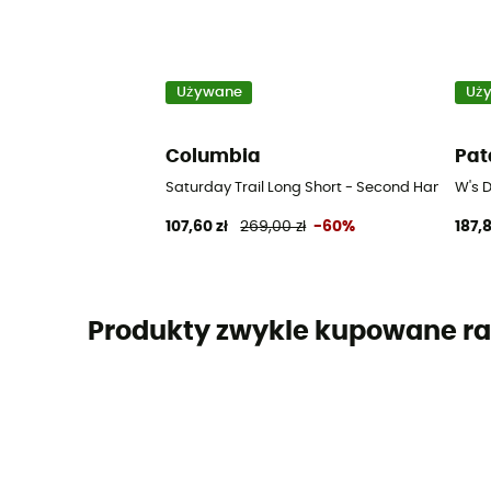
Używane
Uż
Columbia
Pat
Saturday Trail Long Short - Second Hand Spode
W's D
107,60 zł
269,00 zł
-60%
187,8
Produkty zwykle kupowane ra