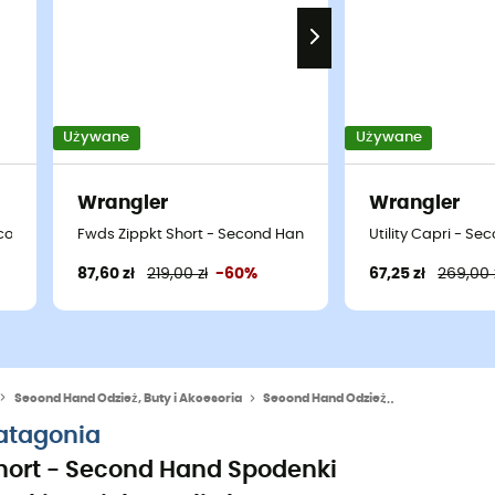
Używane
Używane
Wrangler
Wrangler
- 36
econd Hand Spodenki damskie - Bleu - US 4 - Short
Fwds Zippkt Short - Second Hand Spodenki damskie - Czar
Utility Capri - S
87,60 zł
219,00 zł
-60%
67,25 zł
269,00 
Second Hand Odzież, Buty i Akcesoria
Second Hand Odzież
Second Hand 
atagonia
hort - Second Hand Spodenki