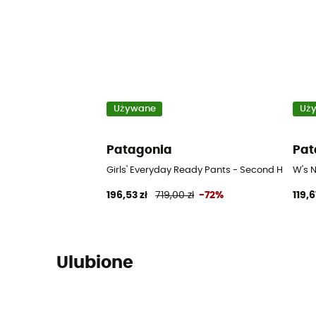
Używane
Uż
Patagonia
Pat
Girls' Everyday Ready Pants - Second Hand Spo
W's 
196,53 zł
719,00 zł
-72%
119,6
Ulubione