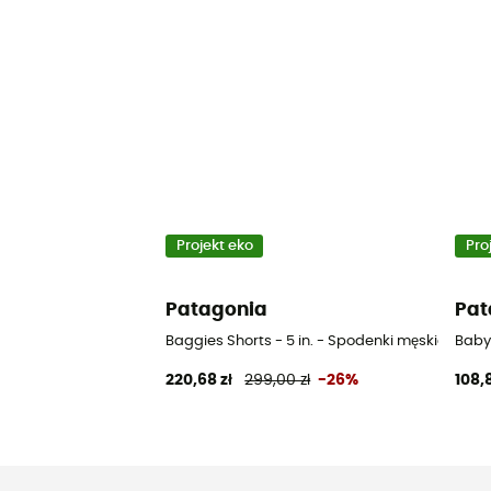
Projekt eko
Pro
Patagonia
Pat
Baggies Shorts - 5 in. - Spodenki męskie
Baby
220,68 zł
299,00 zł
-26%
108,