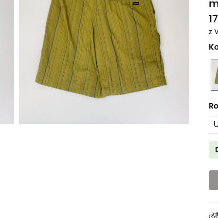
m
17
z 
Ko
Ro