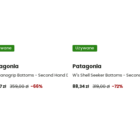
ywane
Używane
agonia
Patagonia
dnie narciarskie dziecięce - Multicolore - M
Nanogrip Bottoms - Second Hand Dół od bikini - Różowy - S
W's Shell Seeker Bottoms - Second 
7 zł
359,00 zł
-66%
88,34 zł
319,00 zł
-72%