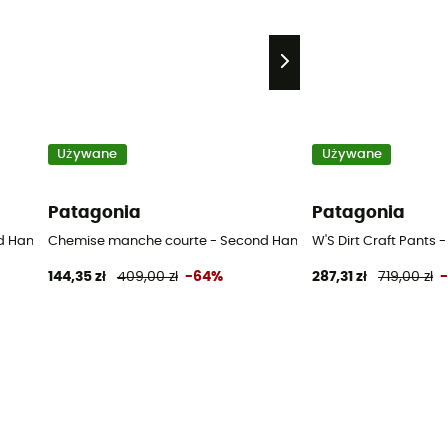
Używane
Używane
Patagonia
Patagonia
Hand Dół od bikini - Niebieski - S
Chemise manche courte - Second Hand Koszula dzieci - Pomar
W'S Dirt Craft Pants
144,35 zł
409,00 zł
-64%
287,31 zł
719,00 zł