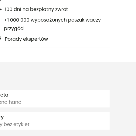
100 dni na bezpłatny zwrot
+1 000 000 wyposażonych poszukiwaczy
przygód
Porady ekspertów
ieta
ond hand
ry
 bez etykiet