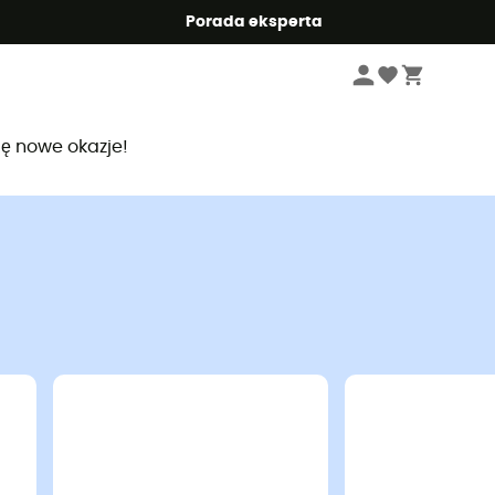
Summer5
Porada eksperta
ię nowe okazje!