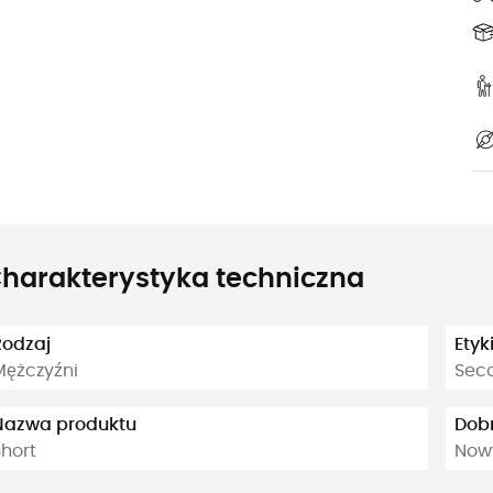
harakterystyka techniczna
Rodzaj
Etyk
Mężczyźni
Sec
Nazwa produktu
Dob
Short
Nowy