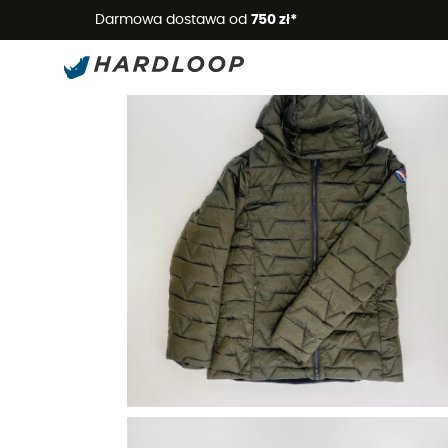
Letnie
Darmowa dostawa od
750 zł*