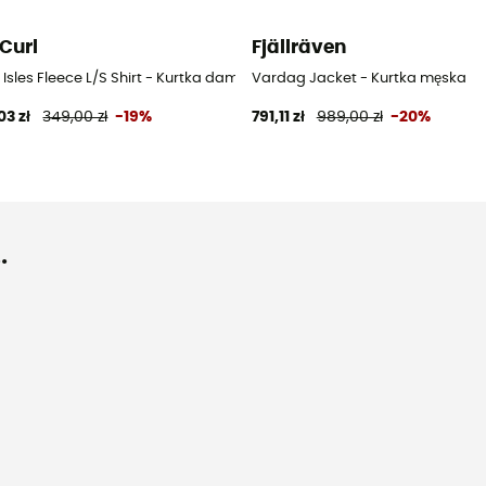
 Curl
Fjällräven
Isles Fleece L/S Shirt - Kurtka damska
Vardag Jacket - Kurtka męska
03 zł
349,00 zł
-19%
791,11 zł
989,00 zł
-20%
.