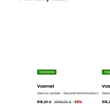
Używane
Uż
Vuarnet
Vua
Giacca Jacket - Second Hand Kurtka damska 
Giac
818,20 zł
2599,00 zł
-68%
818,2