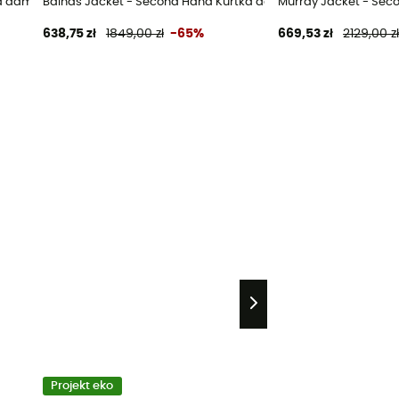
 damski - Czarny - S
Balhas Jacket - Second Hand Kurtka damski - Czarny - S
Murray Jacket - Seco
638,75 zł
1849,00 zł
-65%
669,53 zł
2129,00 z
Projekt eko