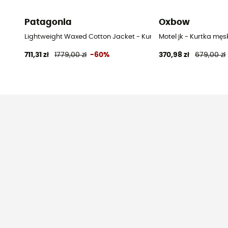
Patagonia
Oxbow
Lightweight Waxed Cotton Jacket - Kurtka męska
Motel jk - Kurtka męs
711,31 zł
1779,00 zł
-60%
370,98 zł
679,00 zł