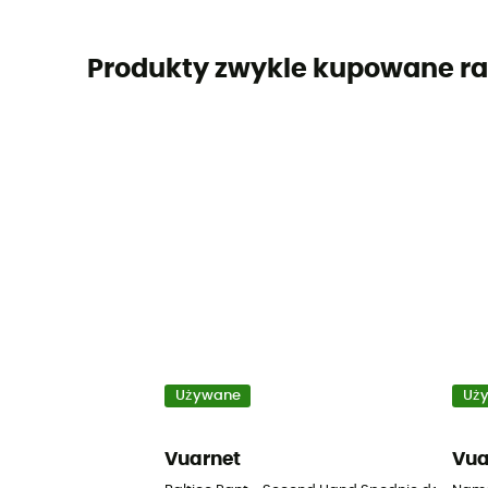
Produkty zwykle kupowane ra
Używane
Uż
Vuarnet
Vua