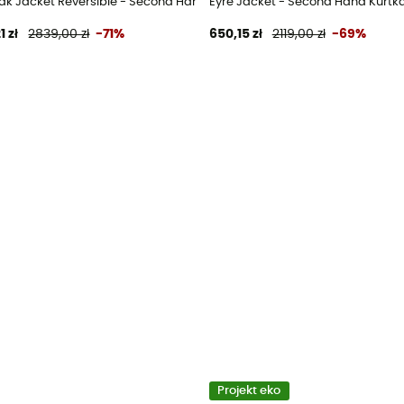
 Niebieski - S
k Jacket Reversible - Second Hand Kurtka damski - Wielobarwny - S
Eyre Jacket - Second Hand Kurtka
1 zł
2839,00 zł
-71%
650,15 zł
2119,00 zł
-69%
Projekt eko