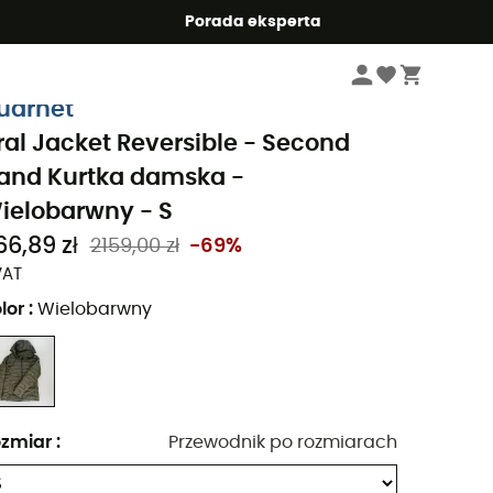
Summer5
Porada eksperta
Second Hand Odzież, Buty i Akcesoria
Second Hand Kurtki
uarnet
ral Jacket Reversible - Second
and Kurtka damska -
ielobarwny - S
66,89 zł
2159,00 zł
-69%
VAT
lor
:
Wielobarwny
zmiar
:
Przewodnik po rozmiarach