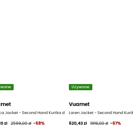
ywane
Używane
rnet
Vuarnet
- Czarny - S
ca Jacket - Second Hand Kurtka damska - Czarny - S
Laren Jacket - Second Hand Kurtk
0 zł
2599,00 zł
-68%
620,43 zł
1919,00 zł
-67%