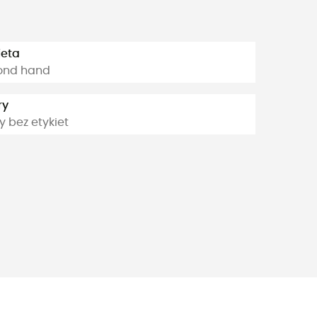
ieta
ond hand
ry
 bez etykiet