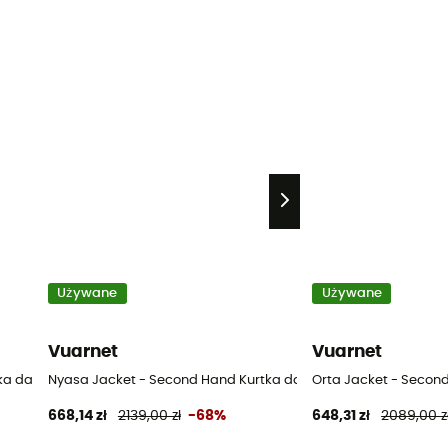
Używane
Używane
Vuarnet
Vuarnet
a damska - Niebieski - S
Nyasa Jacket - Second Hand Kurtka damska - Niebieski - S
Orta Jacket - Second 
668,14 zł
2139,00 zł
-68%
648,31 zł
2089,00 z