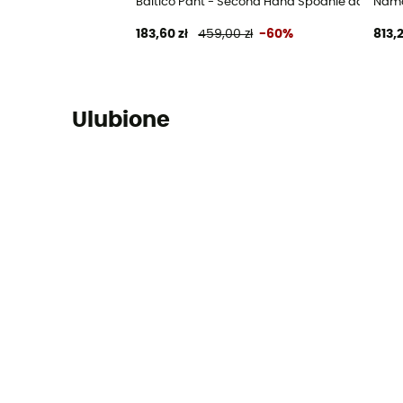
Baltico Pant - Second Hand Spodnie damskie -
Nama
183,60 zł
459,00 zł
-60%
813,2
Ulubione