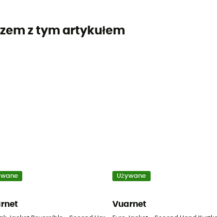
zem z tym artykułem
ywane
Używane
rnet
Vuarnet