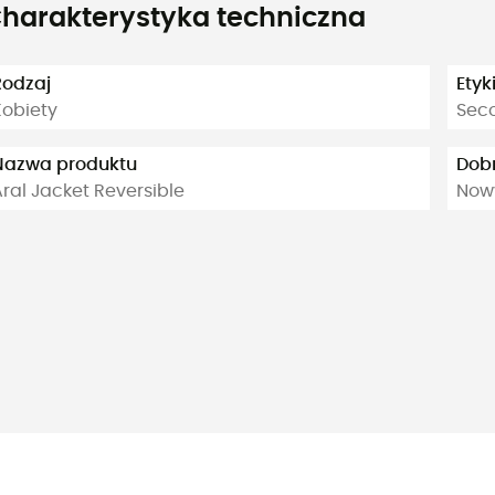
harakterystyka techniczna
Rodzaj
Etyk
Kobiety
Sec
Nazwa produktu
Dob
ral Jacket Reversible
Nowy