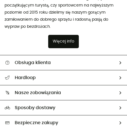
początkującym turystą, czy sportowcem na najwyższym
poziomie od 2015 roku dzielimy się naszym gorącym
zamiłowaniem do dobrego sprzętu i radosną pasją do
wypraw po bezdrożach.
Więcej info
Obsługa klienta
Pomoc i kontakt
Hardloop
Śledzenie przesyłki
O nas
Zwrot artykułów i zwrot środków
Nasze zobowiązania
HardGuides
Przewodnik po rozmiarach
Nasz ślad węglowy
Ambasadorzy
Sposoby dostawy
Neutralność węglowa
Wybrane produkty eko
Bezpieczne zakupy