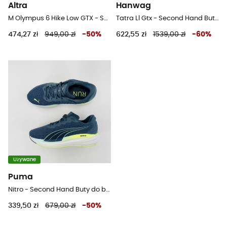
Altra
Hanwag
M Olympus 6 Hike Low GTX - Second Hand Buty turystyczne meskie - Beżowy - 43
Tatra Ll Gtx - Second Hand Buty trekkingowe wysokie meskie - kasztan - 43
474,27 zł
949,00 zł
-
50
%
622,55 zł
1539,00 zł
-
60
%
Używane
Puma
Nitro - Second Hand Buty do biegania - Niebieski - 41
339,50 zł
679,00 zł
-
50
%