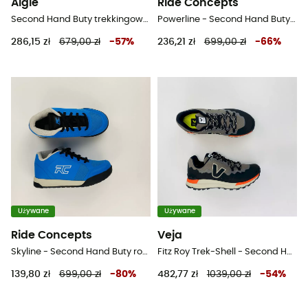
Aigle
Ride Concepts
Second Hand Buty trekkingowe wysokie damskie - Szary - 38
Powerline - Second Hand Buty rowerowe meskie - Noir - 41
286,15 zł
679,00 zł
-
57
%
236,21 zł
699,00 zł
-
66
%
Używane
Używane
Ride Concepts
Veja
Skyline - Second Hand Buty rowerowe damskie - Bleu - 36
Fitz Roy Trek-Shell - Second Hand Buty turystyczne damskie - Szary - 37
139,80 zł
699,00 zł
-
80
%
482,77 zł
1039,00 zł
-
54
%