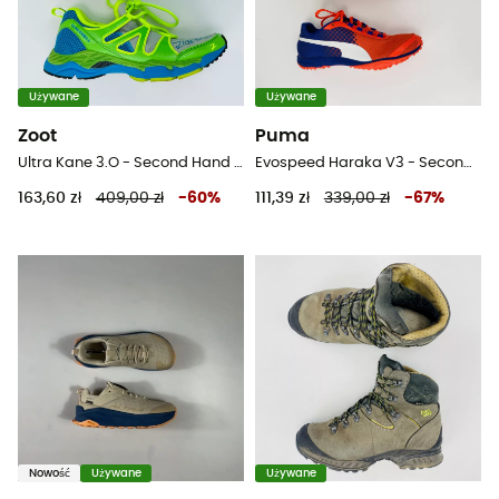
Używane
Używane
Zoot
Puma
Ultra Kane 3.O - Second Hand Buty do biegania damskie - Szary - 38
Evospeed Haraka V3 - Second Hand Buty do biegania damskie - Niebieski - 37.5
163,60 zł
409,00 zł
-
60
%
111,39 zł
339,00 zł
-
67
%
Nowość
Używane
Używane