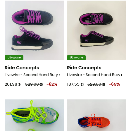
Używane
Używane
Ride Concepts
Ride Concepts
Livewire - Second Hand Buty rowerowe damskie - Noir - 36
Livewire - Second Hand Buty rowerowe damskie - Noir - 37
201,98 zł
529,00 zł
-
62
%
187,55 zł
529,00 zł
-
65
%