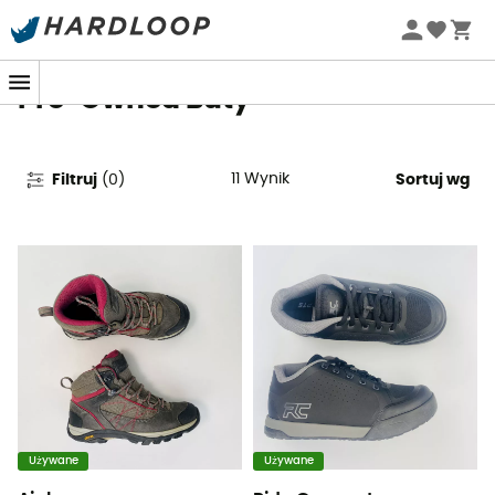
Letnie promocje 🔥 -5% DODATKOWO przy zakupie 2
produktów*, kod Summer5
Pre-Owned Buty
11
Wynik
Filtruj
(
0
)
Sortuj wg
Używane
Używane